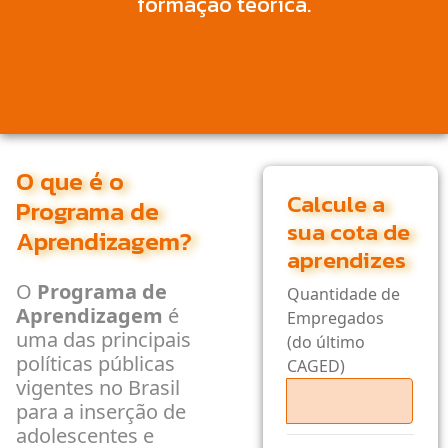
formação teórica.
O que é o
Calcule a
Programa de
sua cota de
Aprendizagem?
aprendizes
O
Programa de
Quantidade de
Aprendizagem
é
Empregados
uma das principais
(do último
políticas públicas
CAGED)
vigentes no Brasil
para a inserção de
adolescentes e